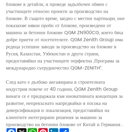
блокове в детайли, и проведе задълбочен обмен с
участниците относно проекти за производство на
блокове. В същото време, заедно с местни партньори, ние
показахме някои проби от блокове, произведени от
машина за бетонни блокове QGM ZN900CG, които бяха
добре приети от посетителите. QGM Zenith Group има
редица успешни заводи за производство на блокове в
Русия, Казахстан, Узбекистан и други страни,
предоставяйки на участниците перфектна „Програма за
международно сътрудничество QGM-ZENITH“.
След като е дълбоко ангажирана в строителната
индустрия повече от 40 години, QGM Zenith Group
винаги се е придържала към иновативната концепция за
развитие, непрекъснато напредвайки в посока на
диверсификация и локализация, предоставяйки на
клиентите интегрирани решения за машини за
производство на бетонни блокове от Китай и Германия .
Facebook
X
WhatsApp
Pinterest
LinkedIn
Share