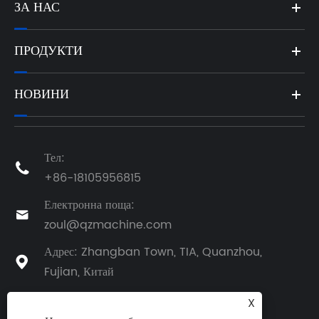
ЗА НАС
ПРОДУКТИ
НОВИНИ
Тел:

+86-18105956815
Електронна поща:

zoul@qzmachine.com
Адрес: Zhangban Town, TIA, Quanzhou,

Fujian, Китай
X