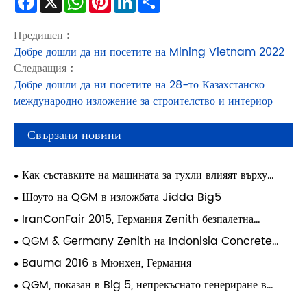
Предишен :
Добре дошли да ни посетите на Mining Vietnam 2022
Следващия :
Добре дошли да ни посетите на 28-то Казахстанско
международно изложение за строителство и интериор
Свързани новини
Как съставките на машината за тухли влияят върху
издръжливостта на строителните материали?
Шоуто на QGM в изложбата Jidda Big5
IranConFair 2015, Германия Zenith безпалетна
блокова машина спечели висока оценка от клиенти
QGM & Germany Zenith на Indonisia Concrete
Show 2015
Bauma 2016 в Мюнхен, Германия
QGM, показан в Big 5, непрекъснато генериране в
Близкия изток