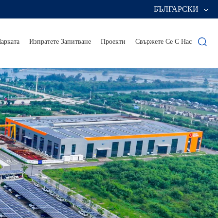
БЪЛГАРСКИ
арката
Изпратете Запитване
Проекти
Свържете Се С Нас
