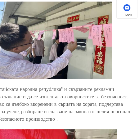
E-Mail
итайската народна република“ и свързаните рекламни
 съзнание и да се изпълнят отговорностите за безопасност.
во са дълбоко вкоренени в сърцата на хората, подчертава
за учене, разбиране и спазване на закона от целия персонал
безопасното производство .