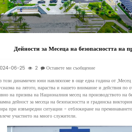
Дейности за Месеца на безопасността на 
024-06-25
2
Оставете ми съобщение
з този динамичен юни навлязохме в още една година от „Месец 
усиазма на лятото, нараства и нашето внимание и действия по 
ивно на призива на Националния месец на производството на бе
ламна дейност за месеца на безопасността и градинска викторина
гира при извънредни ситуации - отблокиране на преминаването 
влече участието на много служители.