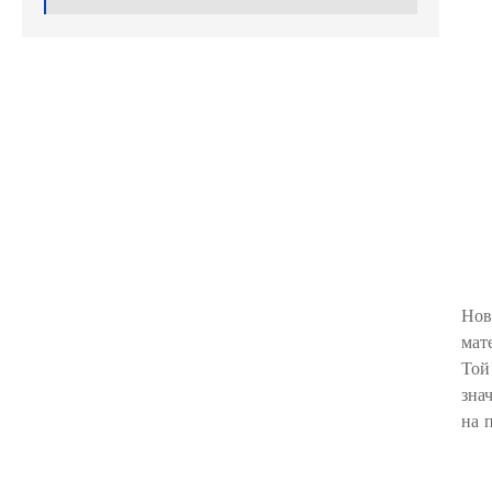
Нов
мат
Той
зна
на 