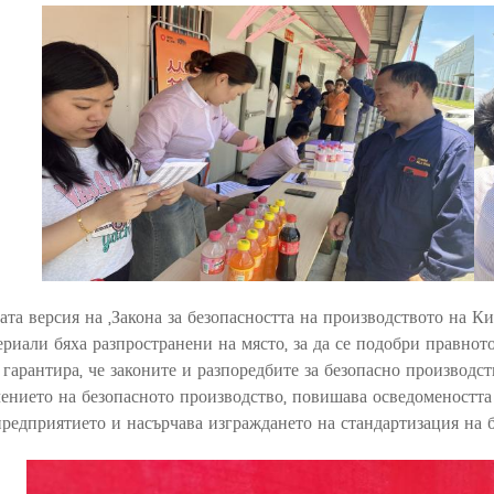
ата версия на „Закона за безопасността на производството на К
ериали бяха разпространени на място, за да се подобри правното
 гарантира, че законите и разпоредбите за безопасно производст
чението на безопасното производство, повишава осведомеността 
предприятието и насърчава изграждането на стандартизация на 