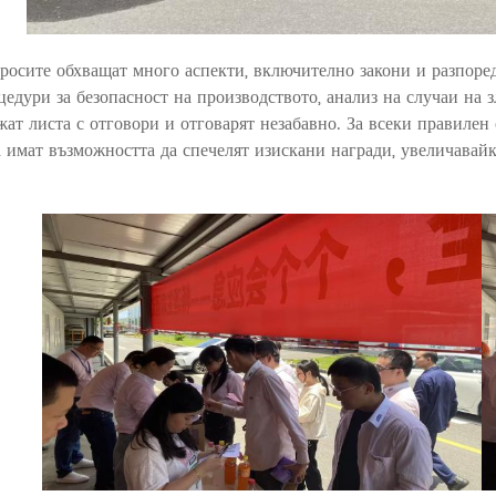
росите обхващат много аспекти, включително закони и разпоред
цедури за безопасност на производството, анализ на случаи на з
жат листа с отговори и отговарят незабавно. За всеки правилен
а имат възможността да спечелят изискани награди, увеличавайк