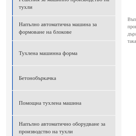
тухли
Въп
Напълно автоматична машина за
про
формоване на блокове
дър
так
Тухлена машинна форма
Бетонобъркачка
Помощна тухлена машина
Напълно автоматично оборудване за
производство на тухли