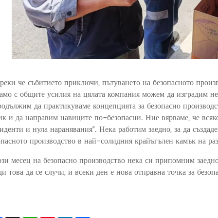
реки че събитието приключи, пътуването на безопасното произв
само с общите усилия на цялата компания можем да изградим не
родължим да практикуваме концепцията за безопасно производст
ик и да направим навиците по-безопасни. Ние вярваме, че всяко
иденти и нула наранявания“. Нека работим заедно, за да създа
опасното производство в най-солидния крайъгълен камък на ра
ози месец на безопасно производство нека си припомним заедно:
ди това да се случи, и всеки ден е нова отправна точка за безо