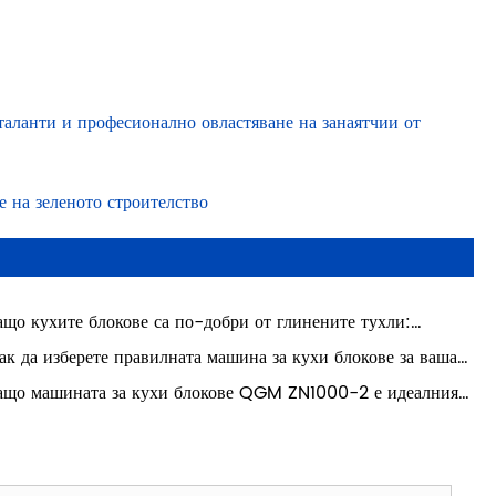
таланти и професионално овластяване на занаятчии от
е на зеленото строителство
ащо кухите блокове са по-добри от глинените тухли:
оводство за модерно строителство
ак да изберете правилната машина за кухи блокове за вашата
брика?
ащо машината за кухи блокове QGM ZN1000-2 е идеалният
ор за производство на висококачествени кухи блокове