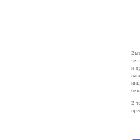
Въп
че 
и п
нав
инц
без
В т
пре