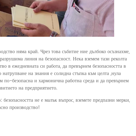
одство няма край. Чрез това събитие ние дълбоко осъзнахме,
разрушима линия на безопасност. Нека вземем тази реколта
во в ежедневната си работа, да превърнем безопасността в
 натрупване на знания е солидна стъпка към целта „нула
дем по-безопасна и хармонична работна среда и да превърнем
звитието на предприятието.
 безопасността не е малък въпрос, вземете предпазни мерки,
пасно производство!