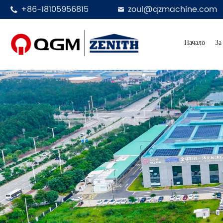
+86-18105956815
zoul@qzmachine.com


Начало
За