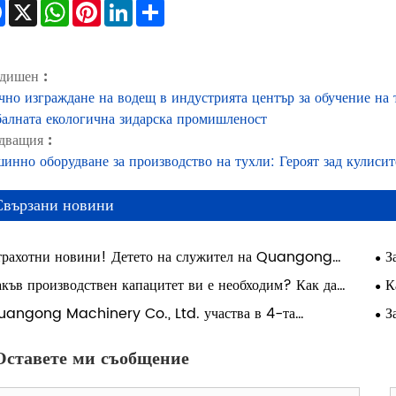
Facebook
X
WhatsApp
Pinterest
LinkedIn
Share
дишен :
чно изграждане на водещ в индустрията център за обучение на 
балната екологична зидарска промишленост
дващия :
инно оборудване за производство на тухли: Героят зад кулисит
Свързани новини
трахотни новини! Детето на служител на Quangong
З
hinery Co., Ltd. е постигнало академичен успех и е
Рък
къв производствен капацитет ви е необходим? Как да
К
лизирало мечтата си да посещава университета Xi'an
ерете правилната машина за блокове за вашата фабрика
фа
uangong Machinery Co., Ltd. участва в 4-та
З
otong.
ференция за технически обмен за цялостно оползотворяване
изб
твърди отпадъци от въглища
Оставете ми съобщение