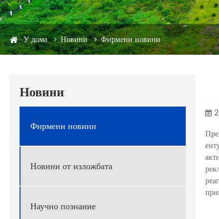
У дома
Новини
Фирмени новини
Новини
2
Фирмени новини
Пре
ент
акт
Новини от изложбата
рек
реа
при
Научно познание