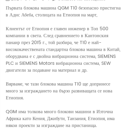
Първата блокова машина QGM T10 безопасно пристигна
в Адис Абеба, столицата на Етиопия на март,
Клиентът от Етиопия е главен инженер в Топ 500
компании в света. След сравнението в Кантонския
панаир през 2015 г., той разбира, че T10 е най-
висококачествената стандартна блокова машина в Китай,
оборудвана е с двойна вибрационна система, SIEMENS
PLC и SIEMENS Motors вибрационна система, SEW
двигатели за подаване на материал и др.
Вярваме, че тази блокова машина T10 ще допринесе
много за изграждането на бързо развиващата се нова
Етиопия.
QGM има толкова много блокови машини в Източна
Африка като Кения, Джибути, Танзания, Етиопия, има
някои проекти за изграждане на пристанища.