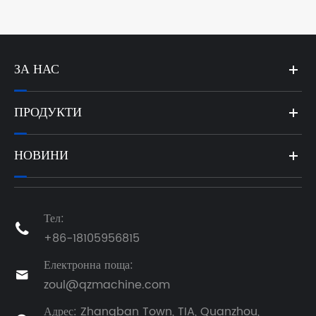
ЗА НАС
ПРОДУКТИ
НОВИНИ
Тел:

+86-18105956815
Електронна поща:

zoul@qzmachine.com
Адрес: Zhangban Town, TIA, Quanzhou,