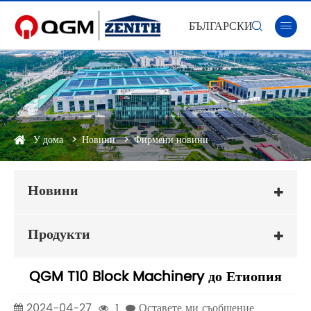
БЪЛГАРСКИ


У дома
Новини
Фирмени новини
Новини
Продукти
QGM T10 Block Machinery до Етиопия
2024-04-27
1
Оставете ми съобщение