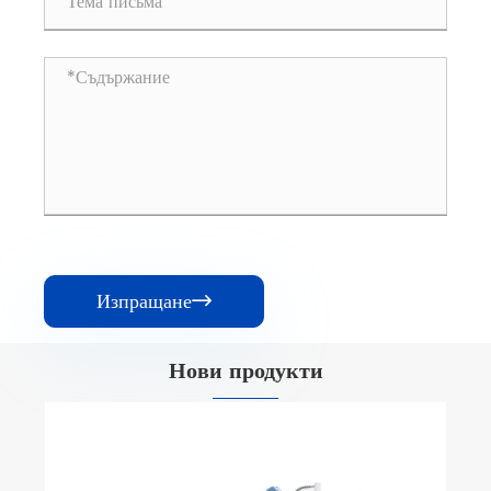
Изпращане

Нови продукти