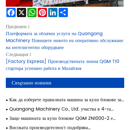
Facebook
X
WhatsApp
Pinterest
LinkedIn
Share
Предишен :
Платформата за облачни услуги на Quangong
Machinery Повишете нивото на оперативно обслужване
на интелигентно оборудване
Следващия :
[Factory Express] Производствената линия QGM T10
стартира успешно работа в Малайзия
Свързани новини
Как да изберете правилната машина за кухи блокове за
вашата фабрика?
Quangong Machinery Co., Ltd. участва в 4-та
конференция за технически обмен за цялостно
Защо машината за кухи блокове QGM ZN1000-2 е
оползотворяване на твърди отпадъци от въглища
идеалният избор за производство на висококачествени
Високата производителност подобрява