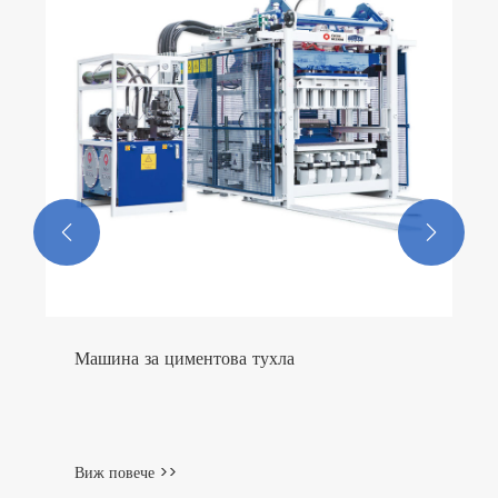


Машина за циментова тухла
Виж повече >>