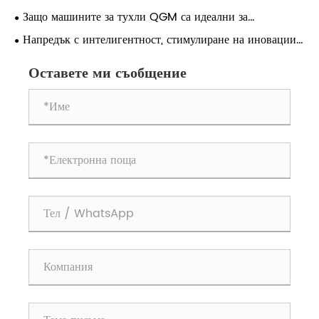
кухи блокове
конкурентоспособността на бизнеса
Защо машините за тухли QGM са идеални за
строителни проекти в Близкия изток
Напредък с интелигентност, стимулиране на иновации |
Quangong Machinery Co., Ltd. Избрани за „2026
Списък на проекти за интелигентни фабрики на високо
Оставете ми съобщение
ниво“