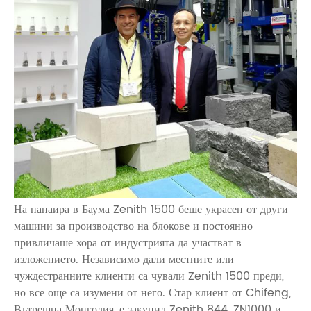
На панаира в Баума Zenith 1500 беше украсен от други
машини за производство на блокове и постоянно
привличаше хора от индустрията да участват в
изложението. Независимо дали местните или
чуждестранните клиенти са чували Zenith 1500 преди,
но все още са изумени от него. Стар клиент от Chifeng,
Вътрешна Монголия, е закупил Zenith 844, ZN1000 и