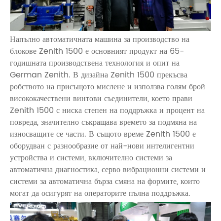
Напълно автоматичната машина за производство на
блокове Zenith 1500 е основният продукт на 65-
годишната производствена технология и опит на
German Zenith. В дизайна Zenith 1500 прекъсва
робството на присъщото мислене и използва голям брой
висококачествени винтови съединители, което прави
Zenith 1500 с ниска степен на поддръжка и процент на
повреда, значително съкращава времето за подмяна на
износващите се части. В същото време Zenith 1500 е
оборудван с разнообразие от най-нови интелигентни
устройства и системи, включително системи за
автоматична диагностика, серво вибрационни системи и
системи за автоматична бърза смяна на формите, които
могат да осигурят на операторите пълна поддръжка.