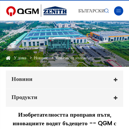
БЪЛГАРСКИ


У дома
Новини
Новини от изложбата
Новини
Продукти
Изобретателността проправя пътя,
иновациите водят бъдещето -- QGM с