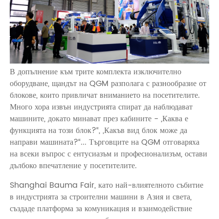
В допълнение към трите комплекта изключително
оборудване, щандът на QGM разполага с разнообразие от
блокове, които привличат вниманието на посетителите.
Много хора извън индустрията спират да наблюдават
машините, докато минават през кабините - „Каква е
функцията на този блок?“, „Какъв вид блок може да
направи машината?“... Търговците на QGM отговаряха
на всеки въпрос с ентусиазъм и професионализъм, остави
дълбоко впечатление у посетителите.
Shanghai Bauma Fair, като най-влиятелното събитие
в индустрията за строителни машини в Азия и света,
създаде платформа за комуникация и взаимодействие