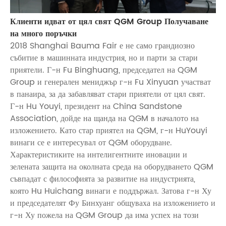
Клиенти идват от цял ​​свят QGM Group Получаване
на много поръчки
2018 Shanghai Bauma Fair е не само грандиозно
събитие в машинната индустрия, но и парти за стари
приятели. Г-н Fu Binghuang, председател на QGM
Group и генерален мениджър г-н Fu Xinyuan участват
в панаира, за да забавляват стари приятели от цял ​​свят.
Г-н Hu Youyi, президент на China Sandstone
Association, дойде на щанда на QGM в началото на
изложението. Като стар приятел на QGM, г-н HuYouyi
винаги се е интересувал от QGM оборудване.
Характеристиките на интелигентните иновации и
зелената защита на околната среда на оборудването QGM
съвпадат с философията за развитие на индустрията,
която Hu Huichang винаги е поддържал. Затова г-н Ху
и председателят Фу Бинхуанг общуваха на изложението и
г-н Ху пожела на QGM Group да има успех на този