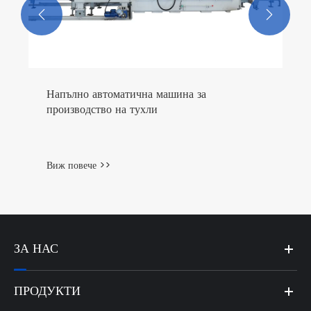


а за
ЗА НАС
ПРОДУКТИ