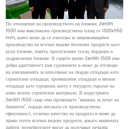
По отношение на производството на блокове, Zenith
1500 има максимална производствена площ от 1320x1150
mm, която може да се използва за широкомащабно
производство на всички видове бетонови продукти като
кухи блокове, павета, пропускливи тухли, бордюри и
хидравлични блокове. В същото време Zenith 1500 има
добра адаптивност към суровините и може да отговори
на изискванията за използване на твърди отпадъци като
строителни отпадъци, промишлени отпадъци и минни
отпадъци като суровини, което е текущото търсене на
нови зелени строителни материали. В индустрията
Zenith 1500 също има прозвището "машина за печат на
банкноти", поради високата си производствена
ефективност, отлично качество на продукта и може да
прави почти всички видове продукти, докато машината
работи, потребителите могат да получават печалба