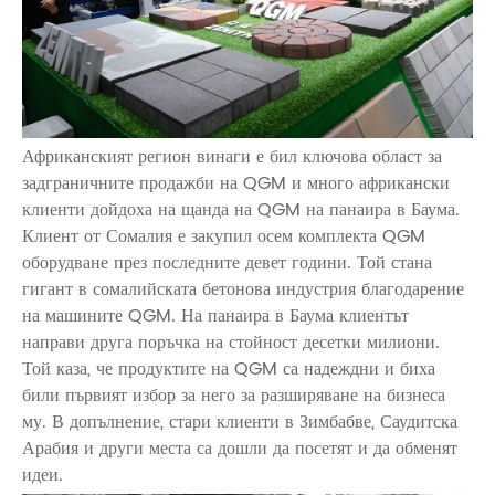
Африканският регион винаги е бил ключова област за
задграничните продажби на QGM и много африкански
клиенти дойдоха на щанда на QGM на панаира в Баума.
Клиент от Сомалия е закупил осем комплекта QGM
оборудване през последните девет години. Той стана
гигант в сомалийската бетонова индустрия благодарение
на машините QGM. На панаира в Баума клиентът
направи друга поръчка на стойност десетки милиони.
Той каза, че продуктите на QGM са надеждни и биха
били първият избор за него за разширяване на бизнеса
му. В допълнение, стари клиенти в Зимбабве, Саудитска
Арабия и други места са дошли да посетят и да обменят
идеи.