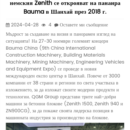
немския Zenith се открояват на панаира
Bauma в Шанхай през 2018 г.
2024-04-28
4
Оставете ми съобщение
Мъдрост за създаване на визия и панорамен изглед на
ситуацията! На 27-30 ноември големият концерн
Bauma China (9th China International
Construction Machinery, Building Materials
Machinery, Mining Machinery, Engineering Vehicles
and Equipment Expo) се проведе в новия
международен експо център в Шанхай. Повече от 3000
компании от 38 страни и региони по света участваха в
изложението, за да изложат своите модерни продукти и
технологии. QGM Group представи трите най-добри
машини за бетонни блокове (Zenith 1500, Zenith 940 и
ZN900CG), за да покаже своята лидерска позиция в
машинната индустрия за производство на блокове.