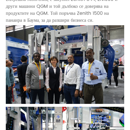
други машини QGM и той дълбоко се доверява на
продуктите на QGM. Той поръчва Zenith 1500 на
панаира в Баума, за да разшири бизнеса си.