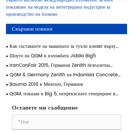
показване на модела на интегрирана индустрия за
производство на блокове
Свързани новини
Как съставките на машината за тухли влияят върху
издръжливостта на строителните материали?
Шоуто на QGM в изложбата Jidda Big5
IranConFair 2015, Германия Zenith безпалетна
блокова машина спечели висока оценка от клиенти
QGM & Germany Zenith на Indonisia Concrete
Show 2015
Bauma 2016 в Мюнхен, Германия
QGM, показан в Big 5, непрекъснато генериране в
Близкия изток
Оставете ми съобщение