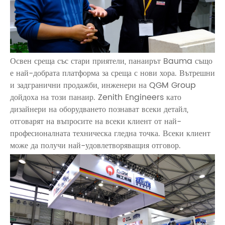
Освен среща със стари приятели, панаирът Bauma също
е най-добрата платформа за среща с нови хора. Вътрешни
и задгранични продажби, инженери на QGM Group
дойдоха на този панаир. Zenith Engineers като
дизайнери на оборудването познават всеки детайл,
отговарят на въпросите на всеки клиент от най-
професионалната техническа гледна точка. Всеки клиент
може да получи най-удовлетворяващия отговор.