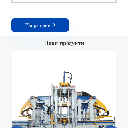
Изпращане

Нови продукти
Машина за циментова тухла
Виж повече >>