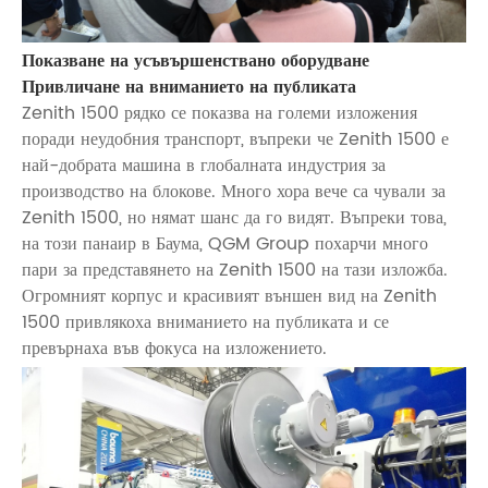
Показване на усъвършенствано оборудване
Привличане на вниманието на публиката
Zenith 1500 рядко се показва на големи изложения
поради неудобния транспорт, въпреки че Zenith 1500 е
най-добрата машина в глобалната индустрия за
производство на блокове. Много хора вече са чували за
Zenith 1500, но нямат шанс да го видят. Въпреки това,
на този панаир в Баума, QGM Group похарчи много
пари за представянето на Zenith 1500 на тази изложба.
Огромният корпус и красивият външен вид на Zenith
1500 привлякоха вниманието на публиката и се
превърнаха във фокуса на изложението.