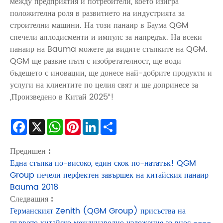
между предприятия и потребители, което изигра
положителна роля в развитието на индустрията за
строителни машини. На този панаир в Баума QGM
спечели аплодисменти и импулс за напредък. На всеки
панаир на Bauma можете да видите стъпките на QGM.
QGM ще развие пътя с изобретателност, ще води
бъдещето с иновации, ще донесе най-добрите продукти и
услуги на клиентите по целия свят и ще допринесе за
„Произведено в Китай 2025“!
Facebook
X
WhatsApp
Pinterest
LinkedIn
Share
Предишен :
Една стъпка по-високо, един скок по-нататък! QGM
Group печели перфектен завършек на китайския панаир
Bauma 2018
Следващия :
Германският Zenith (QGM Group) присъства на
първото китайско международно изложение за внос ----