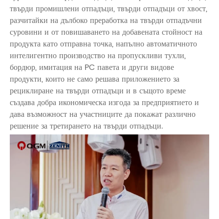
твърди промишлени отпадъци, твърди отпадъци от хвост,
разчитайки на дълбоко преработка на твърди отпадъчни
суровини и от повишаването на добавената стойност на
продукта като отправна точка, напълно автоматичното
интелигентно производство на пропускливи тухли,
бордюр, имитация на PC павета и други видове
продукти, които не само решава приложението за
рециклиране на твърди отпадъци и в същото време
създава добра икономическа изгода за предприятието и
дава възможност на участниците да покажат различно
решение за третирането на твърди отпадъци.