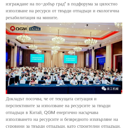
изграждане на по-добър град“ в подфорума за цялостно
използване на ресурси от твърди отпадъци и екологична
рехабилитация на мините.
Докладът посочва, че от текущата ситуация и
перспективите за използване на ресурсите за твърди
отпадъци в Китай, QGM енергично насърчава
използването на ресурсите и безвредното изхвърляне на
суровини за твърди отпадъци, като строителни отпадъци,