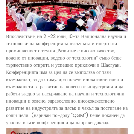
Впоследствие, на 21-22 юли, 10-та Национална научна и
технологична конференция за пясъчната и инертната
промишленост с темата „Развитие с високо качество,
водено от иновации, водено от технологии“ също беше
тържествено открита и успешно приключи в Шаогуан.
Конференцията има за цел да се възползва от тази
възможност, за да стимулира повече иновативни идеи и
възможности за развитие на колеги от индустрията и да
работи заедно за насърчаване на научни и технологични
иновации и зелено, здравословно, висококачествено
развитие на индустрията за пясък и чакъл за постигане на
общи цели. (наричан по-долу "QGM") беше поканен да
участва в тази конференция и да направи доклад.