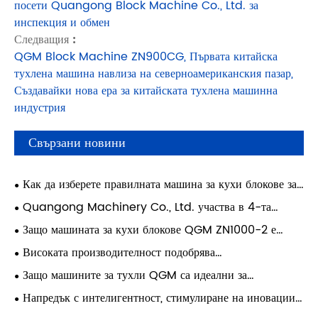
посети Quangong Block Machine Co., Ltd. за
инспекция и обмен
Следващия :
QGM Block Machine ZN900CG, Първата китайска
тухлена машина навлиза на северноамериканския пазар,
Създавайки нова ера за китайската тухлена машинна
индустрия
Свързани новини
Как да изберете правилната машина за кухи блокове за
вашата фабрика?
Quangong Machinery Co., Ltd. участва в 4-та
конференция за технически обмен за цялостно
Защо машината за кухи блокове QGM ZN1000-2 е
оползотворяване на твърди отпадъци от въглища
идеалният избор за производство на висококачествени
Високата производителност подобрява
кухи блокове
конкурентоспособността на бизнеса
Защо машините за тухли QGM са идеални за
строителни проекти в Близкия изток
Напредък с интелигентност, стимулиране на иновации |
Quangong Machinery Co., Ltd. Избрани за „2026