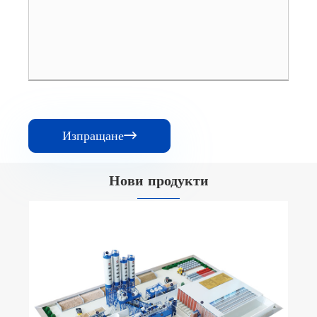
Изпращане

Нови продукти