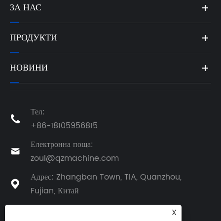
ЗА НАС
ПРОДУКТИ
НОВИНИ
Тел:

+86-18105956815
Електронна поща:

zoul@qzmachine.com
Адрес: Zhangban Town, TIA, Quanzhou,

Fujian, Китай
X