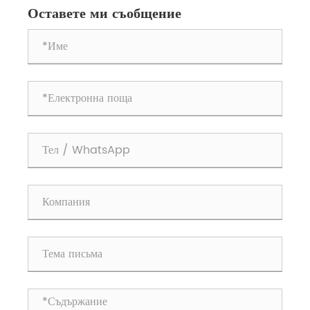
Списък на проекти за интелигентни фабрики на високо
Оставете ми съобщение
ниво“