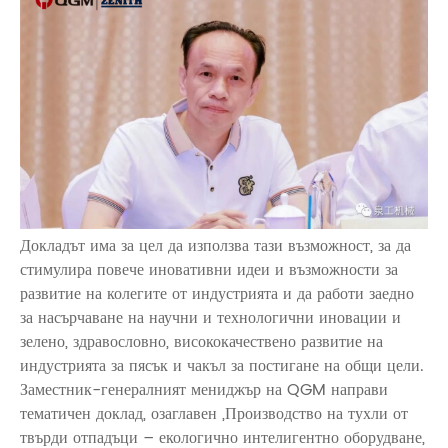
Докладът има за цел да използва тази възможност, за да
стимулира повече иновативни идеи и възможности за
развитие на колегите от индустрията и да работи заедно
за насърчаване на научни и технологични иновации и
зелено, здравословно, висококачествено развитие на
индустрията за пясък и чакъл за постигане на общи цели.
Заместник-генералният мениджър на QGM направи
тематичен доклад, озаглавен „Производство на тухли от
твърди отпадъци – екологично интелигентно оборудване,