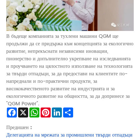
В бъдеще компанията за тухлени машини QGM ще
продължи да се придържа към концепцията за екологично
развитие, непрекъснати независими иновации,
пионерство и допълнително укрепване на изследванията
и проучването на цялостното използване на технологията
за твърди отпадъци, за да предостави на клиентите по-
напреднали и по-практични продукти, за
висококачественото развитие на индустрията и за
екологичното развитие на общността, за да допринесе за
"QGM Power".
Facebook
X
WhatsApp
Pinterest
LinkedIn
Share
Предишен :
Делегацията на мрежата за промишлени твърди отпадъци