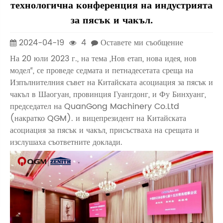
технологична конференция на индустрията
за пясък и чакъл.
2024-04-19
4
Оставете ми съобщение
На 20 юли 2023 г., на тема „Нов етап, нова идея, нов
модел“, се проведе седмата и петнадесетата среща на
Изпълнителния съвет на Китайската асоциация за пясък и
чакъл в Шаогуан, провинция Гуангдонг, и Фу Бинхуанг,
председател на QuanGong Machinery Co.Ltd
(накратко QGM). и вицепрезидент на Китайската
асоциация за пясък и чакъл, присъстваха на срещата и
изслушаха съответните доклади.