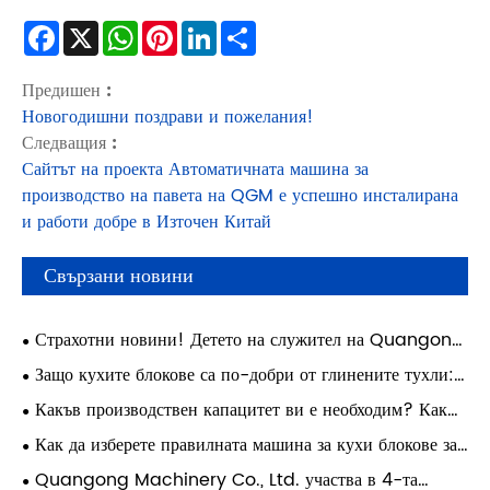
Facebook
X
WhatsApp
Pinterest
LinkedIn
Share
Предишен :
Новогодишни поздрави и пожелания!
Следващия :
Сайтът на проекта Автоматичната машина за
производство на павета на QGM е успешно инсталирана
и работи добре в Източен Китай
Свързани новини
Страхотни новини! Детето на служител на Quangong
Machinery Co., Ltd. е постигнало академичен успех и е
Защо кухите блокове са по-добри от глинените тухли:
реализирало мечтата си да посещава университета Xi'an
Ръководство за модерно строителство
Какъв производствен капацитет ви е необходим? Как
Jiaotong.
да изберете правилната машина за блокове за вашата
Как да изберете правилната машина за кухи блокове за
фабрика
вашата фабрика?
Quangong Machinery Co., Ltd. участва в 4-та