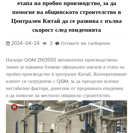
етапа на пробно производство, за да
помогне на общинското строителство в
Централен Китай да се развива с пълна
скорост след епидемията
2024-04-24
3
Оставете ми съобщение
Наскоро QGM ZN1200S автоматична производствена
линия за паважни блокове официално навлезе в етапа на
пробно производство в централен Китай. Кооперативният
клиент си сътрудничи с QGM, за да преодолее всички
нестабилни фактори, донесени от предишната епидемия,
и да помогне на местното общинско строителство.