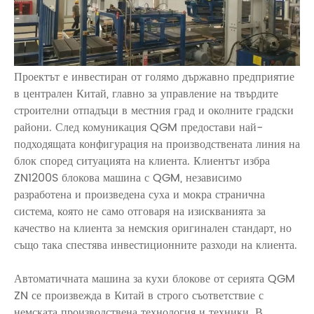
Проектът е инвестиран от голямо държавно предприятие
в централен Китай, главно за управление на твърдите
строителни отпадъци в местния град и околните градски
райони. След комуникация QGM предостави най-
подходящата конфигурация на производствената линия на
блок според ситуацията на клиента. Клиентът избра
ZN1200S блокова машина с QGM, независимо
разработена и произведена суха и мокра странична
система, която не само отговаря на изискванията за
качество на клиента за немския оригинален стандарт, но
също така спестява инвестиционните разходи на клиента.
Автоматичната машина за кухи блокове от серията QGM
ZN се произвежда в Китай в строго съответствие с
немската производствена технология и техники. В