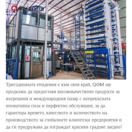
Тригодишната епидемия е към своя край, QGM ще
продължи да предоставя висококачествени продукти за
вътрешния и международния пазар с непрекъсната
иновативна сила и перфектно обслужване, за да
гарантира времето, качеството и количеството на
производството за глобалните клиентски предприятия и
да ги придружава да изграждат красиви градове заедно!