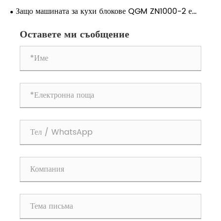
конференция за технически обмен за цялостно
Защо машината за кухи блокове QGM ZN1000-2 е
оползотворяване на твърди отпадъци от въглища
идеалният избор за производство на висококачествени
кухи блокове
Оставете ми съобщение