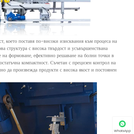
т, което поставя по-високи изисквания към процеса на
ва структура с висока твърдост и усъвършенствана
е на формоване, ефективно решаване на болни точки в
остатъчна компактност. Съчетан с прецизен контрол на
лно да произвежда продукти с висока якост и постоянен
WhatsApp