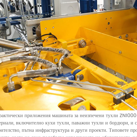
рактически приложения машината за неизпечени тухли ZN1000
ериали, включително кухи тухли, паважни тухли и бордюри, и 
оителство, пътна инфраструктура и други проекти. Типовете про