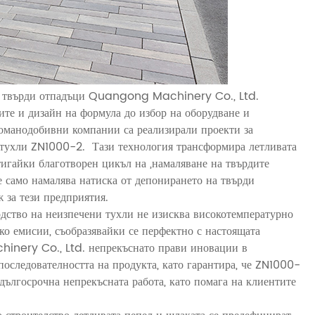
ни твърди отпадъци Quangong Machinery Co., Ltd.
ите и дизайн на формула до избор на оборудване и
оманодобивни компании са реализирали проекти за
 тухли ZN1000-2. Тази технология трансформира летливата
тигайки благотворен цикъл на „намаляване на твърдите
не само намалява натиска от депонирането на твърди
 за тези предприятия.
одство на неизпечени тухли не изисква високотемпературно
ко емисии, съобразявайки се перфектно с настоящата
hinery Co., Ltd. непрекъснато прави иновации в
последователността на продукта, като гарантира, че ZN1000-
ългосрочна непрекъсната работа, като помага на клиентите