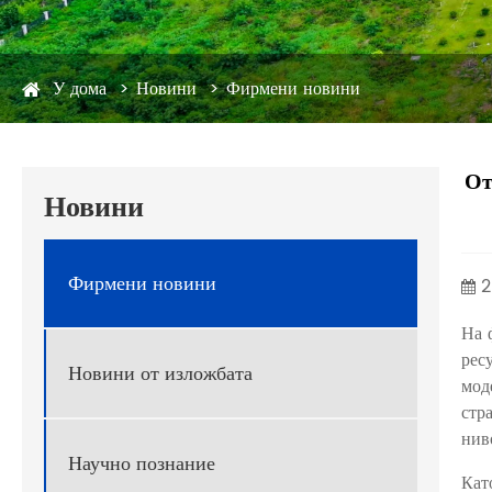
У дома
Новини
Фирмени новини
От
Новини
Фирмени новини
2
На 
рес
Новини от изложбата
мод
стр
нив
Научно познание
Кат