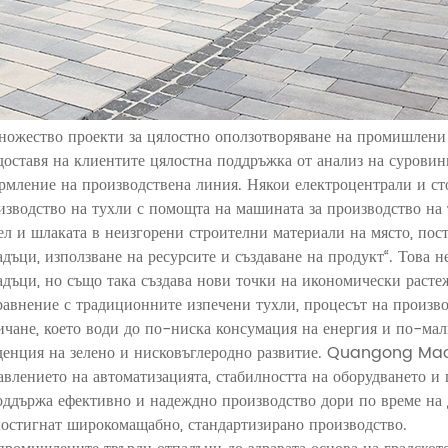
ножество проекти за цялостно оползотворяване на промишле
доставя на клиентите цялостна поддръжка от анализ на суровин
рмление на производствена линия. Някои електроцентрали и ст
изводство на тухли с помощта на машината за производство на
ел и шлаката в неизгорени строителни материали на място, пос
адъци, използване на ресурсите и създаване на продукт“. Това 
адъци, но също така създава нови точки на икономически растеж
равнение с традиционните изпечени тухли, процесът на произв
ичане, което води до по-ниска консумация на енергия и по-мал
денция на зелено и нисковъглеродно развитие. Quangong Mac
авлението на автоматизацията, стабилността на оборудването и 
оддържа ефективно и надеждно производство дори по време на д
постигнат широкомащабно, стандартизирано производство.