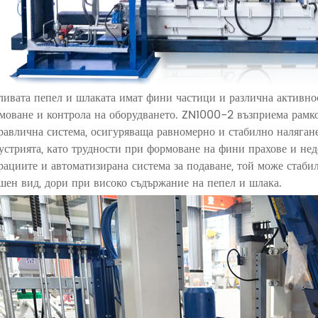
ливата пепел и шлаката имат фини частици и различна активнос
моване и контрола на оборудването. ZN1000-2 възприема рамко
равлична система, осигуряваща равномерно и стабилно наляган
устрията, като трудности при формоване на фини прахове и нед
рациите и автоматизирана система за подаване, той може стаби
шен вид, дори при високо съдържание на пепел и шлака.