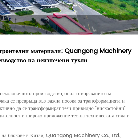
 строителни материали: Quangong Machinery
изводство на неизпечени тухли
а екологичното производство, оползотворяването на
лака се превръща във важна посока за трансформацията и
ктивно да се трансформират тези привидно "нискостойни"
дителност и широко приложение тества техническата сила и
не на блокове в Китай, Quangong Machinery Co., Ltd.,