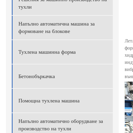
тухли
Напълно автоматична машина за
формоване на блокове
Лет
фор
Тухлена машинна форма
хид
инд
виб
Бетонобъркачка
вън
Помощна тухлена машина
Напълно автоматично оборудване за
производство на тухли