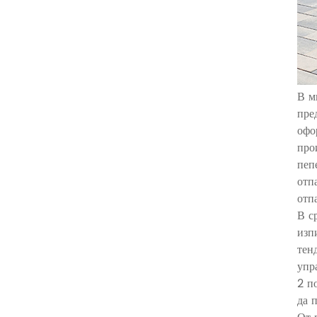
В м
пре
офо
про
пеп
отп
отп
В с
изп
тен
упр
2 п
да 