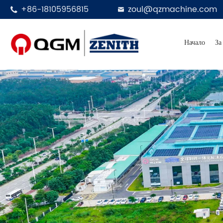
+86-18105956815
zoul@qzmachine.com


Начало
За