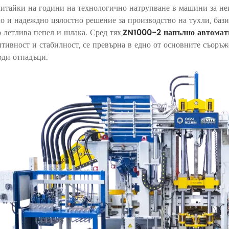
читайки на години на технологично натрупване в машини за неи
ло и надеждно цялостно решение за производство на тухли, ба
о летлива пепел и шлака. Сред тях,
ZN1000-2 напълно автомати
птивност и стабилност, се превърна в едно от основните съоръ
рди отпадъци.