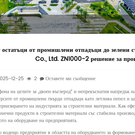
 остатъци от промишлени отпадъци до зелени
Co., Ltd. ZN1000-2 решение за про
025-12-25
2
Оставете ми съобщение
фона на целите за „двоен въглерод“ и непрекъснатия напредък н
урсите от промишлени твърди отпадъци като летлива пепел и ш
ернизирането на индустрията за строителни материали. Как ефе
анични продукти в строителни материали със стабилна произво
ото на оборудване на предприятията.
о водещо предприятие в областта на оборудването за формова