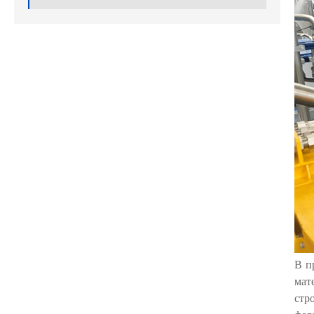
В п
мат
стр