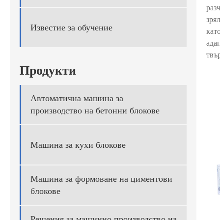
раз
зря
Известие за обучение
кат
ада
твъ
Продукти
Автоматична машина за
производство на бетонни блокове
Машина за кухи блокове
Машина за формоване на циментови
блокове
Решения за машинно производство на