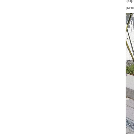
фор
раз