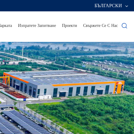
БЪЛГАРСКИ
арката
Изпратете Запитване
Проекти
Свържете Се С Нас
