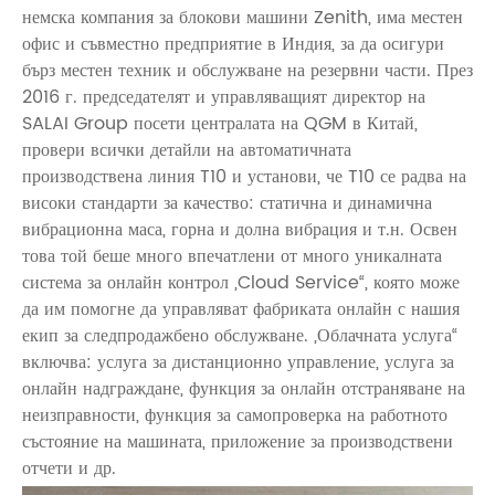
немска компания за блокови машини Zenith, има местен
офис и съвместно предприятие в Индия, за да осигури
бърз местен техник и обслужване на резервни части. През
2016 г. председателят и управляващият директор на
SALAI Group посети централата на QGM в Китай,
провери всички детайли на автоматичната
производствена линия T10 и установи, че T10 се радва на
високи стандарти за качество: статична и динамична
вибрационна маса, горна и долна вибрация и т.н. Освен
това той беше много впечатлени от много уникалната
система за онлайн контрол „Cloud Service“, която може
да им помогне да управляват фабриката онлайн с нашия
екип за следпродажбено обслужване. „Облачната услуга“
включва: услуга за дистанционно управление, услуга за
онлайн надграждане, функция за онлайн отстраняване на
неизправности, функция за самопроверка на работното
състояние на машината, приложение за производствени
отчети и др.