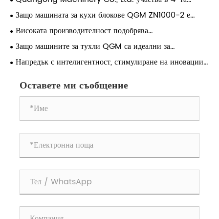
конференция за технически обмен за цялостно
Защо машината за кухи блокове QGM ZN1000-2 е
оползотворяване на твърди отпадъци от въглища
идеалният избор за производство на висококачествени
Високата производителност подобрява
кухи блокове
конкурентоспособността на бизнеса
Защо машините за тухли QGM са идеални за
строителни проекти в Близкия изток
Напредък с интелигентност, стимулиране на иновации |
Quangong Machinery Co., Ltd. Избрани за „2026
Списък на проекти за интелигентни фабрики на високо
Оставете ми съобщение
ниво“