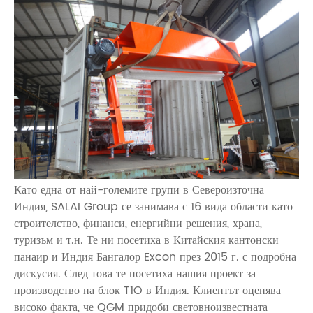
Като една от най-големите групи в Североизточна
Индия, SALAI Group се занимава с 16 вида области като
строителство, финанси, енергийни решения, храна,
туризъм и т.н. Те ни посетиха в Китайския кантонски
панаир и Индия Бангалор Excon през 2015 г. с подробна
дискусия. След това те посетиха нашия проект за
производство на блок T1O в Индия. Клиентът оценява
високо факта, че QGM придоби световноизвестната