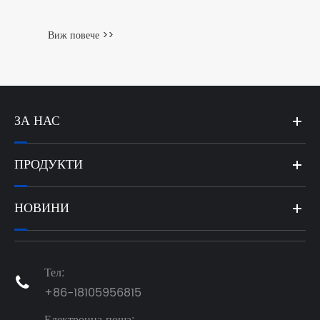
ЗА НАС
ПРОДУКТИ
НОВИНИ
Тел:

+86-18105956815
Електронна поща: