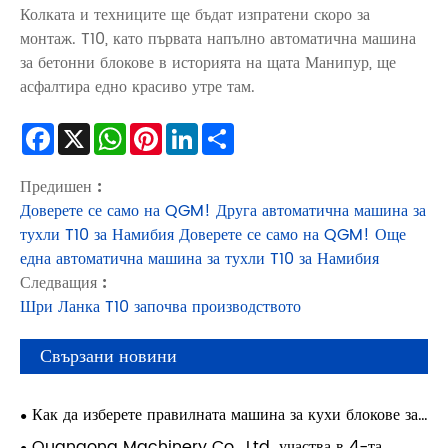
Колката и техниците ще бъдат изпратени скоро за
монтаж. T10, като първата напълно автоматична машина
за бетонни блокове в историята на щата Манипур, ще
асфалтира едно красиво утре там.
Facebook
X
WhatsApp
Pinterest
LinkedIn
Share
Предишен :
Доверете се само на QGM! Друга автоматична машина за
тухли T10 за Намибия Доверете се само на QGM! Още
една автоматична машина за тухли T10 за Намибия
Следващия :
Шри Ланка T10 започва производството
Свързани новини
Как да изберете правилната машина за кухи блокове за
вашата фабрика?
Quangong Machinery Co., Ltd. участва в 4-та