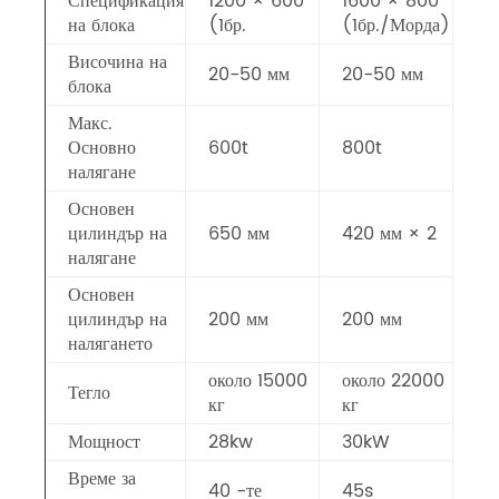
Спецификация
1200 × 600
1600 × 800
на блока
(1бр.
(1бр./Морда)
Височина на
20-50 мм
20-50 мм
блока
Макс.
Основно
600t
800t
налягане
Основен
цилиндър на
650 мм
420 мм × 2
налягане
Основен
цилиндър на
200 мм
200 мм
налягането
около 15000
около 22000
Тегло
кг
кг
Мощност
28kw
30kW
Време за
40 -те
45s