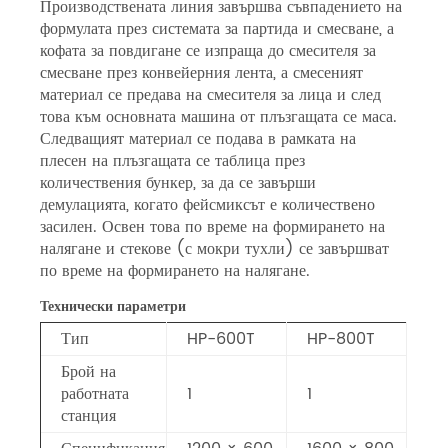
Производствената линия завършва съвпадението на
формулата през системата за партида и смесване, а
кофата за повдигане се изпраща до смесителя за
смесване през конвейерния лента, а смесеният
материал се предава на смесителя за лица и след
това към основната машина от плъзгащата се маса.
Следващият материал се подава в рамката на
плесен на плъзгащата се таблица през
количествения бункер, за да се завърши
демулацията, когато фейсмиксът е количествено
засилен. Освен това по време на формирането на
налягане и стекове (с мокри тухли) се завършват
по време на формирането на налягане.
Технически параметри
Тип
HP-600T
HP-800T
Брой на
работната
1
1
станция