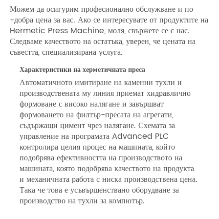
Можем да осигурим професионално обслужване и по
-добра цена за вас. Ако се интересувате от продуктите на
Hermetic Press Machine, моля, свържете се с нас.
Следваме качеството на остатъка, уверен, че цената на
съвестта, специализирана услуга.
Характеристики на херметичната преса
Автоматичното имитиране на каменни тухли и
производствената му линия приемат хидравлично
формоване с високо налягане и завършват
формоването на филтър-пресата на агрегати,
съдържащи цимент чрез налягане. Схемата за
управление на програмата Advanced PLC
контролира целия процес на машината, който
подобрява ефективността на производството на
машината, която подобрява качеството на продукта
и механичната работа с ниска производствена цена.
Така че това е усъвършенствано оборудване за
производство на тухли за компютър.