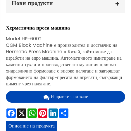
Нови продукти
Херметична преса машина
Model:HP-600T
QGM Block Machine е производител и доставчик на
Hermetic Press Machine в Китай, който може да
изработи на едро машина. Автоматичното имитиране на
каменни тухли и производствената му линия приемат
хидравлично формоване с високо налягане и завършват
формоването на филтър-пресата на агрегати, съдържащи
цимент чрез налягане.
Изпратете запитване
Facebook
X
WhatsApp
Pinterest
LinkedIn
Share
Описание на продукта