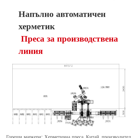
Напълно автоматичен
херметик
Преса за производствена
линия
Горещи маркери: Херметична преса, Китай, производител,