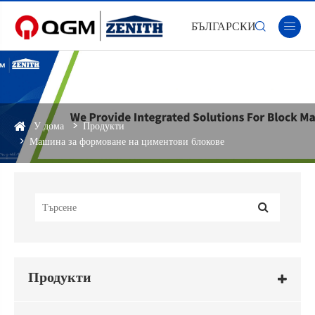
БЪЛГАРСКИ


У дома
Продукти
Машина за формоване на циментови блокове
Продукти