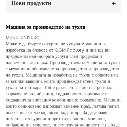
Нови продукти
Машина за производство на тухли
Model:ZN1200C
Можете да бъдете сигурни, че купувате машини за
изработка на блокове от QGM Factory и ние ще ви
предложим най-добрата услуга след продажба и
навременна доставка. Производствената машина за тухли
е механично оборудване за производство и производство
на тухли. Машината за изработка на тухли е общото име
за всички машини, които произвеждат стена тухли и
тухли на тротоара. Той е разделен главно на три вида:
формоване на вибрации, хидравлично формоване и
хидравлична вибрация комбинирано формоване. Машини,
които обикновено използват каменен прах, летяща пепел,
шлака, шлака, чакъл, пясък, вода и др., За да добавят
цимент като суровини чрез хидравлична мощност,
вибрационна мощност, пневматична мощност и т.н., за да