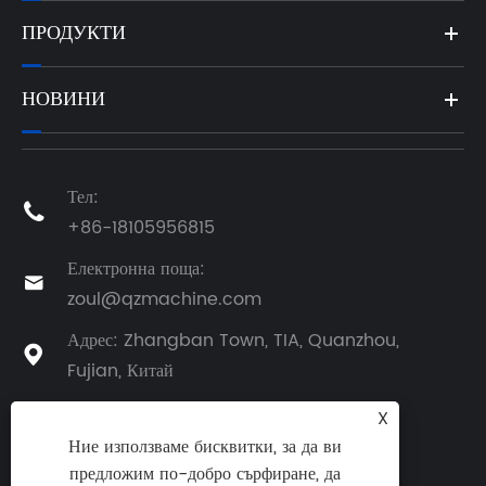
ПРОДУКТИ
НОВИНИ
Тел:

+86-18105956815
Електронна поща:

zoul@qzmachine.com
Адрес: Zhangban Town, TIA, Quanzhou,

Fujian, Китай
X
Ние използваме бисквитки, за да ви
предложим по-добро сърфиране, да