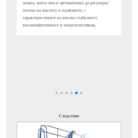
жка и
помпа, които могат автоматично да регулират
диста
потока на маслото и налягането, с
бързо
нени
характеристиките на висока стабилност,
поддр
екран
високоефективност и енергоспестяващ.
взаим
на
на об
не
във в
ция.
е,
а
реме
Следствие