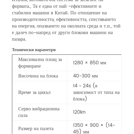
формата., Тя е една от най -ефективните и
стабилни машини в Китай. По отношение на
производителността, ефективността, спестяването
на енергия, опазването на околната среда и т.н., той
е далеч по-напред от други блокови машини на
пазара.
Технически параметри
Максимална площ за
1280 × 850 мм
формиране
Височина на блока
40-300 мм
14 ~ 24s (в
Време за цикъл
зависимост от типа на
блока)
Серво вибрационна
120kn
сила
1350 × 900 × (14-
Размер на палета
45) мм