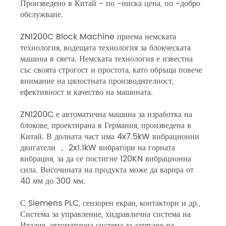
Произведено в Китай - по -ниска цена, по -добро
обслужване.
ZN1200C Block Machine приема немската
технология, водещата технология за блокческата
машина в света. Немската технология е известна
със своята строгост и простота, като обръща повече
внимание на цялостната производителност,
ефективност и качество на машината.
ZN1200C е автоматична машина за изработка на
блокове, проектирана в Германия, произведена в
Китай. В долната част има 4x7.5kW вибрационни
двигатели ， 2x1.1kW вибратори на горната
вибрация, за да се постигне 120KN вибрационна
сила. Височината на продукта може да варира от
40 мм до 300 мм.
С Siemens PLC, сензорен екран, контактори и др.,
Система за управление, хидравлична система на
Италия, автоматична система за затягане на