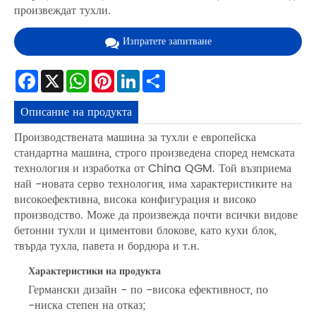
произвеждат тухли.
Изпратете запитване
Facebook
X
WhatsApp
Pinterest
LinkedIn
Share
Описание на продукта
Производствената машина за тухли е европейска
стандартна машина, строго произведена според немската
технология и изработка от China QGM. Той възприема
най -новата серво технология, има характеристиките на
високоефективна, висока конфигурация и високо
производство. Може да произвежда почти всички видове
бетонни тухли и циментови блокове, като кухи блок,
твърда тухла, павета и бордюра и т.н.
Характеристики на продукта
Германски дизайн - по -висока ефективност, по
-ниска степен на отказ;