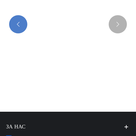


Машина без тухли
Виж повече >>
ЗА НАС