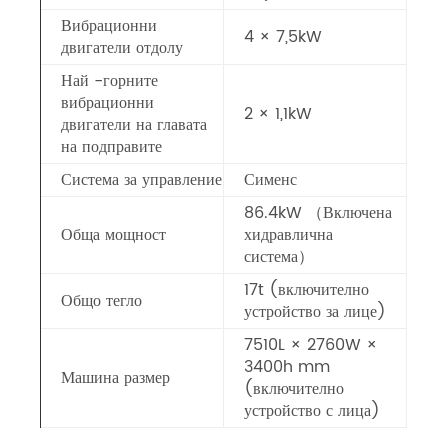
Вибрационни
4 × 7,5kW
двигатели отдолу
Най -горните
вибрационни
2 × 1,1kW
двигатели на главата
на подправите
Система за управление
Сименс
86.4kW （Включена
Обща мощност
хидравлична
система）
17t (включително
Общо тегло
устройство за лице)
7510L × 2760W ×
3400h mm
Машина размер
(включително
устройство с лица)