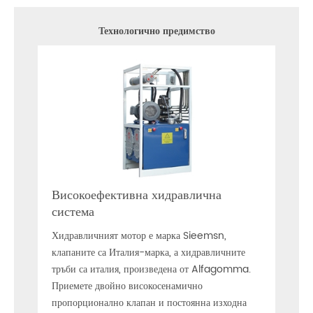
Технологично предимство
Високоефективна хидравлична
Инте
система
дис
emens
Хидравличният мотор е марка Sieemsn,
QGM 
т.н.,
клапаните са Италия-марка, а хидравличните
осъз
а
тръби са италия, произведена от Alfagomma.
надгр
ания.
Приемете двойно високосенамично
повре
а
пропорционално клапан и постоянна изходна
на зд